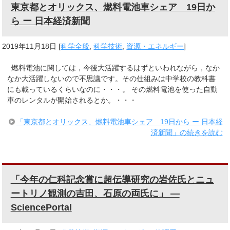
東京都とオリックス、燃料電池車シェア 19日か
ら ー 日本経済新聞
2019年11月18日
[
科学全般
,
科学技術
,
資源・エネルギー
]
燃料電池に関しては，今後大活躍するはずといわれながら，なか
なか大活躍しないので不思議です。その仕組みは中学校の教科書
にも載っているくらいなのに・・・。 その燃料電池を使った自動
車のレンタルが開始されるとか。・・・
「東京都とオリックス、燃料電池車シェア 19日から ー 日本経
済新聞」の続きを読む
「今年の仁科記念賞に超伝導研究の岩佐氏とニュ
ートリノ観測の吉田、石原の両氏に」 ―
SciencePortal