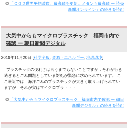
「ＣＯ２世界平均濃度、最高値を更新…メタンも最高値 ー 読売
新聞オンライン」の続きを読む
大気中からもマイクロプラスチック 福岡市内で
確認 ー 朝日新聞デジタル
2019年11月20日
[
科学全般
,
資源・エネルギー
,
地球環境
]
プラスチックの便利さは言うまでもないことですが，それが行き
過ぎるとごみ問題としていま対処が緊急に求められています。 こ
こ最近では，海洋ごみのプラスチックが大きく取り上げられてい
ますが，それが実はマイクロプラ・・・
「大気中からもマイクロプラスチック 福岡市内で確認 ー 朝日
新聞デジタル」の続きを読む