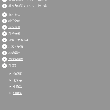
基礎力確認チェック 地学編
お知らせ
科学全般
情報通信
科学技術
資源・エネルギー
天文・宇宙
地球環境
生物多様性
科目別
物理系
化学系
生物系
地学系