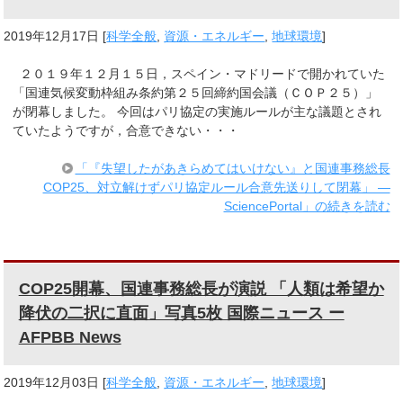
2019年12月17日
[
科学全般
,
資源・エネルギー
,
地球環境
]
２０１９年１２月１５日，スペイン・マドリードで開かれていた
「国連気候変動枠組み条約第２５回締約国会議（ＣＯＰ２５）」
が閉幕しました。 今回はパリ協定の実施ルールが主な議題とされ
ていたようですが，合意できない・・・
「『失望したがあきらめてはいけない』と国連事務総長
COP25、対立解けずパリ協定ルール合意先送りして閉幕」 ―
SciencePortal」の続きを読む
COP25開幕、国連事務総長が演説 「人類は希望か
降伏の二択に直面」写真5枚 国際ニュース ー
AFPBB News
2019年12月03日
[
科学全般
,
資源・エネルギー
,
地球環境
]