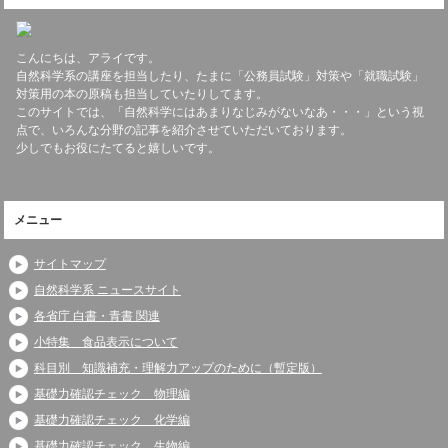
こんにちは、アライです。
自然科学系の講座を担当したり、たまに「公務員試験」対策や「就職試験」
対策用の本の原稿も担当していたりしてます。
このサイトでは、「自然科学にはあまりなじみがないなあ・・・」という視
点で、いろんな分野の記事を紹介させていただいております。
少しでもお役にたてると嬉しいです。
メニュー
サイトマップ
自然科学系 ニュースサイト
各省庁 白書・青書 関連
小特集 食品表示について
科目別 知識補充・理解力アップのために（暫定版）
基礎力確認チェック 物理編
基礎力確認チェック 化学編
基礎力確認チェック 生物編