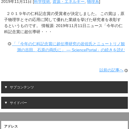
2019年11月11日
[
科学技術
,
資源・エネルギー
,
物理系
]
２０１９年の仁科記念賞の受賞者が決定しました。 この賞は，原
子物理学とその応用に関して優れた業績を挙げた研究者を表彰す
るというものです。 情報源: 2019年11月11日ニュース「今年の仁
科記念賞に超伝導研・・・
「「今年の仁科記念賞に超伝導研究の岩佐氏とニュートリノ観
測の吉田、石原の両氏に」 ― SciencePortal」の続きを読む
以前の記事へ
サブコンテンツ
サイドバー
アドレス