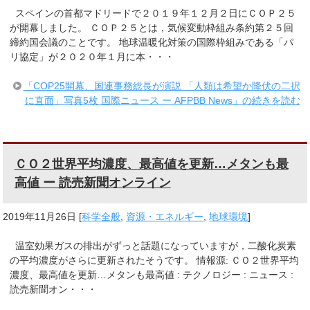
スペインの首都マドリードで２０１９年１２月２日にＣＯＰ２５
が開幕しました。 ＣＯＰ２５とは，気候変動枠組み条約第２５回
締約国会議のことです。 地球温暖化対策の国際枠組みである「パ
リ協定」が２０２０年１月に本・・・
「COP25開幕、国連事務総長が演説 「人類は希望か降伏の二択
に直面」写真5枚 国際ニュース ー AFPBB News」の続きを読む
ＣＯ２世界平均濃度、最高値を更新…メタンも最
高値 ー 読売新聞オンライン
2019年11月26日
[
科学全般
,
資源・エネルギー
,
地球環境
]
温室効果ガスの排出がずっと話題になっていますが，二酸化炭素
の平均濃度がさらに更新されたそうです。 情報源: ＣＯ２世界平均
濃度、最高値を更新…メタンも最高値 : テクノロジー : ニュース :
読売新聞オン・・・