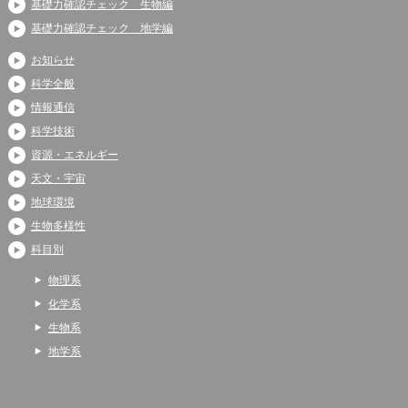
基礎力確認チェック 生物編
基礎力確認チェック 地学編
お知らせ
科学全般
情報通信
科学技術
資源・エネルギー
天文・宇宙
地球環境
生物多様性
科目別
物理系
化学系
生物系
地学系