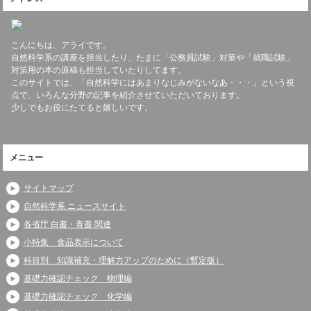
こんにちは、アライです。
自然科学系の講座を担当したり、たまに「公務員試験」対策や「就職試験」
対策用の本の原稿も担当していたりしてます。
このサイトでは、「自然科学にはあまりなじみがないなあ・・・」という視
点で、いろんな分野の記事を紹介させていただいております。
少しでもお役にたてると嬉しいです。
メニュー
サイトマップ
自然科学系 ニュースサイト
各省庁 白書・青書 関連
小特集 食品表示について
科目別 知識補充・理解力アップのために（暫定版）
基礎力確認チェック 物理編
基礎力確認チェック 化学編